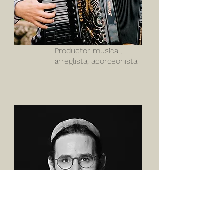
Ilan
Ziv
Productor musical,
arreglista, acordeonista.